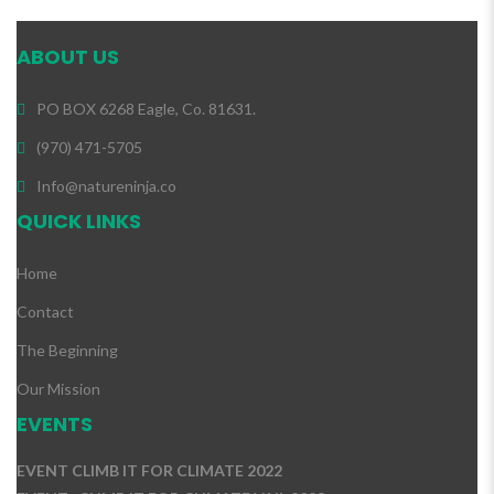
ABOUT US
PO BOX 6268 Eagle, Co. 81631.
(970) 471-5705
Info@natureninja.co
QUICK LINKS
Home
Contact
The Beginning
Our Mission
EVENTS
EVENT CLIMB IT FOR CLIMATE 2022