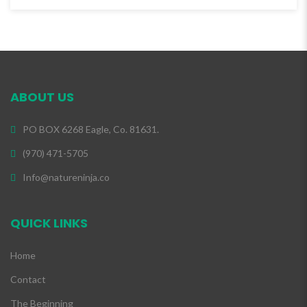
ABOUT US
PO BOX 6268 Eagle, Co. 81631.
(970) 471-5705
Info@natureninja.co
QUICK LINKS
Home
Contact
The Beginning