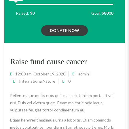
Raised:
$0
Goal:
$8000
DONATE NOW
Raise fund cause cancer
12:00 am, October 19, 2020
admin
International
Nature
0
Pellentesque mollis eros quis massa interdum porta et vel
nisi. Duis vel viverra quam. Etiam molestie odio lacus,
vulputate feugiat tortor condimentum eu.
Etiam hendrerit maximus urna a lobortis. Etiam commodo
metus volutpat, tempor diam sit amet, suscipit eros. Morbi