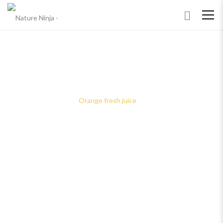
ORANGE FRESH JUICE
Home
Shop
Fruit
Orange fresh juice