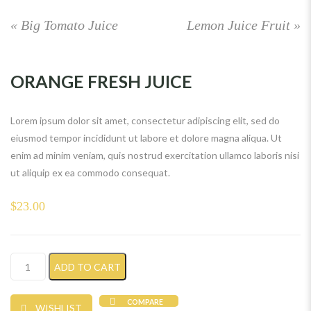
«
Big Tomato Juice
Lemon Juice Fruit
»
ORANGE FRESH JUICE
Lorem ipsum dolor sit amet, consectetur adipiscing elit, sed do
eiusmod tempor incididunt ut labore et dolore magna aliqua. Ut
enim ad minim veniam, quis nostrud exercitation ullamco laboris nisi
ut aliquip ex ea commodo consequat.
$
23.00
Orange fresh juice quantity
ADD TO CART
COMPARE
WISHLIST