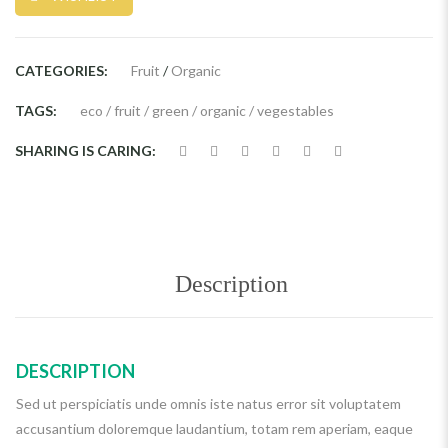
CATEGORIES:
Fruit
/
Organic
TAGS:
eco
/
fruit
/
green
/
organic
/
vegestables
SHARING IS CARING:
Description
DESCRIPTION
Sed ut perspiciatis unde omnis iste natus error sit voluptatem
accusantium doloremque laudantium, totam rem aperiam, eaque