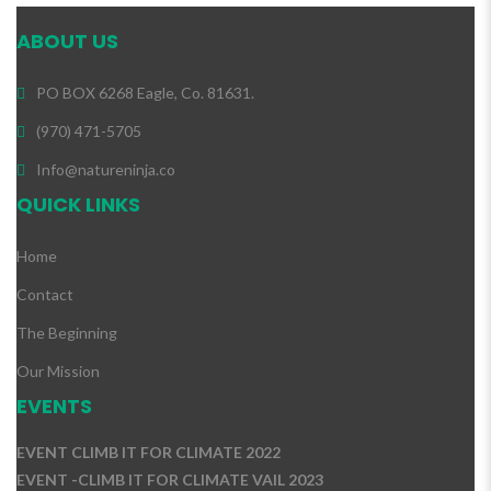
ABOUT US
PO BOX 6268 Eagle, Co. 81631.
(970) 471-5705
Info@natureninja.co
QUICK LINKS
Home
Contact
The Beginning
Our Mission
EVENTS
EVENT CLIMB IT FOR CLIMATE 2022
EVENT -CLIMB IT FOR CLIMATE VAIL 2023