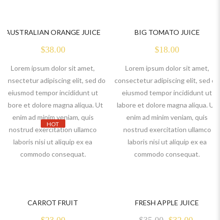
AUSTRALIAN ORANGE JUICE
BIG TOMATO JUICE
$
38.00
$
18.00
Lorem ipsum dolor sit amet,
Lorem ipsum dolor sit amet,
consectetur adipiscing elit, sed do
consectetur adipiscing elit, sed do
eiusmod tempor incididunt ut
eiusmod tempor incididunt ut
labore et dolore magna aliqua. Ut
labore et dolore magna aliqua. Ut
enim ad minim veniam, quis
enim ad minim veniam, quis
HOT
nostrud exercitation ullamco
nostrud exercitation ullamco
laboris nisi ut aliquip ex ea
laboris nisi ut aliquip ex ea
commodo consequat.
commodo consequat.
CARROT FRUIT
FRESH APPLE JUICE
Original price 
Current
$
23.00
$
35.00
$
32.00