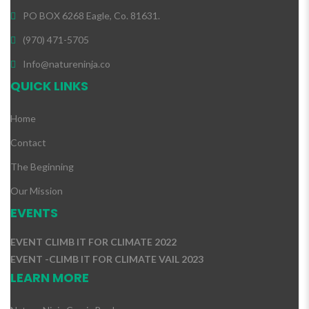
PO BOX 6268 Eagle, Co. 81631.
(970) 471-5705
Info@natureninja.co
QUICK LINKS
Home
Contact
The Beginning
Our Mission
EVENTS
EVENT CLIMB IT FOR CLIMATE 2022
EVENT -CLIMB IT FOR CLIMATE VAIL 2023
LEARN MORE