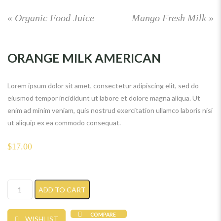
«
Organic Food Juice
Mango Fresh Milk
»
ORANGE MILK AMERICAN
Lorem ipsum dolor sit amet, consectetur adipiscing elit, sed do
eiusmod tempor incididunt ut labore et dolore magna aliqua. Ut
enim ad minim veniam, quis nostrud exercitation ullamco laboris nisi
ut aliquip ex ea commodo consequat.
$
17.00
Orange Milk American quantity
ADD TO CART
COMPARE
WISHLIST