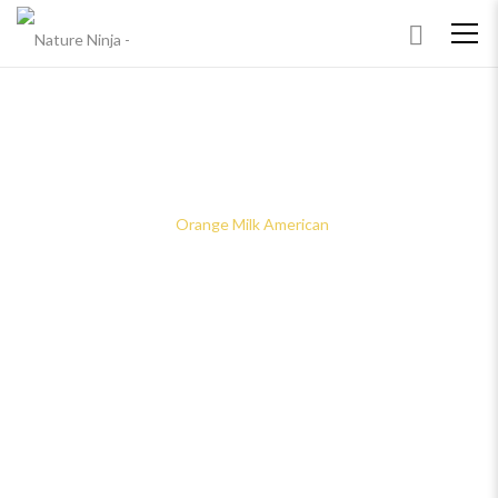
ORANGE MILK AMERICAN
Home
Shop
Fruit
Orange Milk American