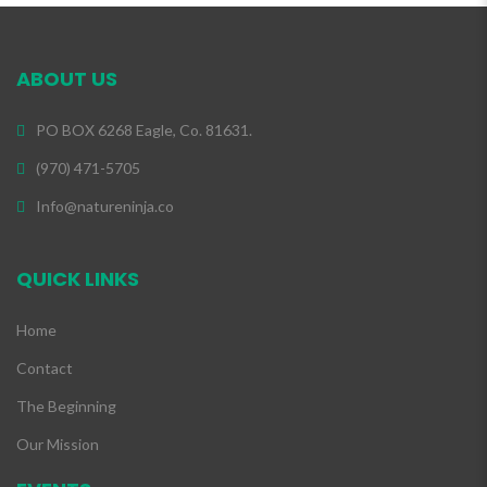
ABOUT US
PO BOX 6268 Eagle, Co. 81631.
(970) 471-5705
Info@natureninja.co
QUICK LINKS
Home
Contact
The Beginning
Our Mission